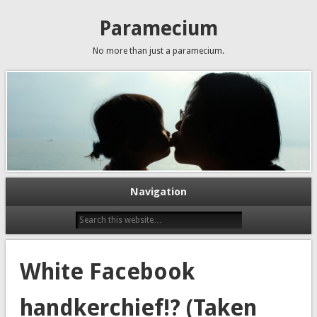
Paramecium
No more than just a paramecium.
Navigation
White Facebook
handkerchief!? (Taken