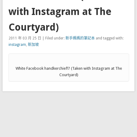
with Instagram at The
Courtyard)
2011 年 03 月 25 日 | Filed under:
新手媽媽的筆記本
and tagged with:
instagram
,
新加坡
White Facebook handkerchief!? (Taken with Instagram at The
Courtyard)