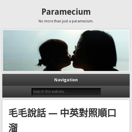
Paramecium
No more than just a paramecium.
Navigation
毛毛說話 — 中英對照順口
溜